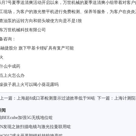
6月7号夏季送清爽活动开启以来，万世机械的夏季送清爽小组带着对客户的关
现场，为客户的激光整平机进行免费检测、保养等服务，为客户在
查油泵的运转方向和箭头唆使方向是不是1致
东万世机械科技有限公司
备咨询：
 融捷股分 旗下甲基卡锂矿具有复产可能
火
什么中成药
点上火怎么办
燥孩子易上火可以喝小葵花露吗
上一篇：
上海超8成口罩检测显示过滤效率低于90咗
下一篇：
上海计测院
新闻
购BEEcube加强5G无线地位咗
TON发现之旅扫描电镜与激光拉曼联用咗
EW2017盛大开幕朗铎科技惊艳亮咗