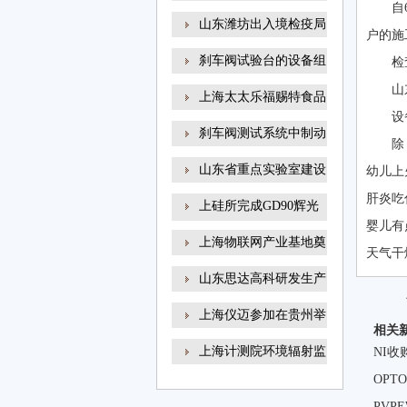
自
山东潍坊出入境检疫局
户的施工
刹车阀试验台的设备组
检
山
上海太太乐福赐特食品
设
刹车阀测试系统中制动
除
山东省重点实验室建设
幼儿上
肝炎吃
上硅所完成GD90辉光
婴儿有
放电
上海物联网产业基地奠
天气干
山东思达高科研发生产
上海仪迈参加在贵州举
相关
上海计测院环境辐射监
NI收
OP
PVP