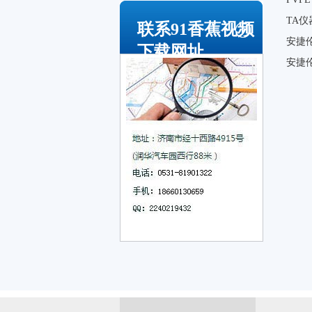
TA仪
联系91香蕉视频
安捷
下载网址
安捷